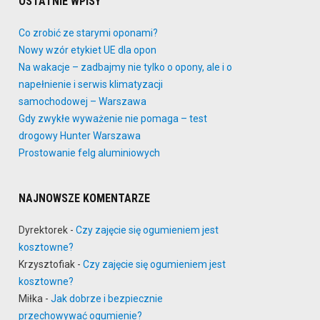
OSTATNIE WPISY
Co zrobić ze starymi oponami?
Nowy wzór etykiet UE dla opon
Na wakacje – zadbajmy nie tylko o opony, ale i o
napełnienie i serwis klimatyzacji
samochodowej – Warszawa
Gdy zwykłe wyważenie nie pomaga – test
drogowy Hunter Warszawa
Prostowanie felg aluminiowych
NAJNOWSZE KOMENTARZE
Dyrektorek
-
Czy zajęcie się ogumieniem jest
kosztowne?
Krzysztofiak
-
Czy zajęcie się ogumieniem jest
kosztowne?
Miłka
-
Jak dobrze i bezpiecznie
przechowywać ogumienie?