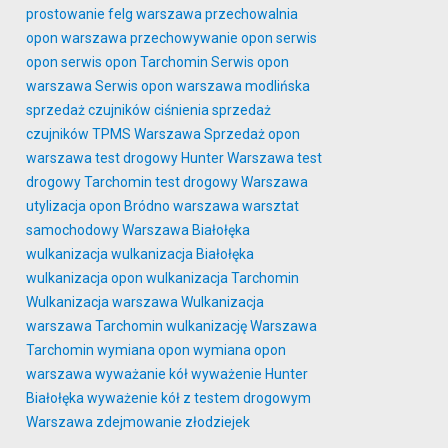
prostowanie felg warszawa
przechowalnia
opon warszawa
przechowywanie opon
serwis
opon
serwis opon Tarchomin
Serwis opon
warszawa
Serwis opon warszawa modlińska
sprzedaż czujników ciśnienia
sprzedaż
czujników TPMS Warszawa
Sprzedaż opon
warszawa
test drogowy Hunter Warszawa
test
drogowy Tarchomin
test drogowy Warszawa
utylizacja opon Bródno
warszawa
warsztat
samochodowy Warszawa Białołęka
wulkanizacja
wulkanizacja Białołęka
wulkanizacja opon
wulkanizacja Tarchomin
Wulkanizacja warszawa
Wulkanizacja
warszawa Tarchomin
wulkanizację Warszawa
Tarchomin
wymiana opon
wymiana opon
warszawa
wyważanie kół
wyważenie Hunter
Białołęka
wyważenie kół z testem drogowym
Warszawa
zdejmowanie złodziejek