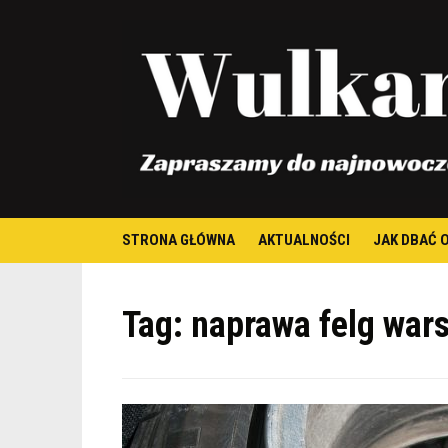
STRONA GŁÓWNA
AKTUALNOŚCI
JAK DBAĆ 
Tag:
naprawa felg war