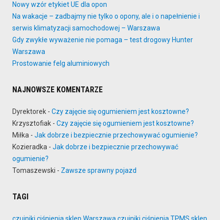
Nowy wzór etykiet UE dla opon
Na wakacje – zadbajmy nie tylko o opony, ale i o napełnienie i
serwis klimatyzacji samochodowej – Warszawa
Gdy zwykłe wyważenie nie pomaga – test drogowy Hunter
Warszawa
Prostowanie felg aluminiowych
NAJNOWSZE KOMENTARZE
Dyrektorek
-
Czy zajęcie się ogumieniem jest kosztowne?
Krzysztofiak
-
Czy zajęcie się ogumieniem jest kosztowne?
Miłka
-
Jak dobrze i bezpiecznie przechowywać ogumienie?
Kozieradka
-
Jak dobrze i bezpiecznie przechowywać
ogumienie?
Tomaszewski
-
Zawsze sprawny pojazd
TAGI
czujniki ciśnienia sklep Warszawa
czujniki ciśnienia TPMS sklep