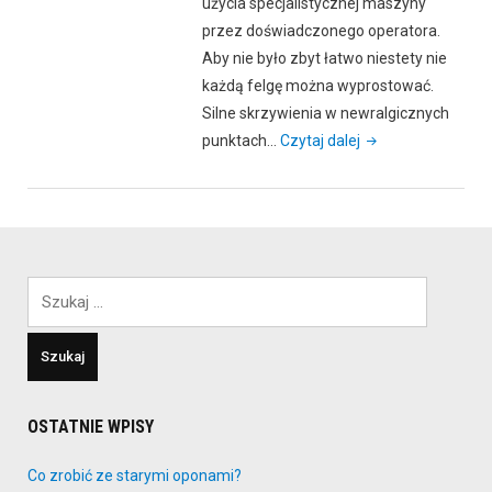
użycia specjalistycznej maszyny
przez doświadczonego operatora.
Aby nie było zbyt łatwo niestety nie
każdą felgę można wyprostować.
Silne skrzywienia w newralgicznych
"Prostowanie
punktach…
Czytaj dalej
felg
aluminiowych"
Szukaj:
OSTATNIE WPISY
Co zrobić ze starymi oponami?