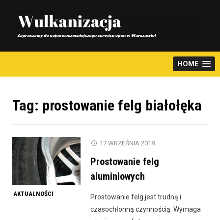
Skip
to
content
HOME
Tag:
prostowanie felg białołęka
17 WRZEŚNIA 2018
Prostowanie felg
aluminiowych
AKTUALNOŚCI
Prostowanie felg jest trudną i
czasochłonną czynnością. Wymaga