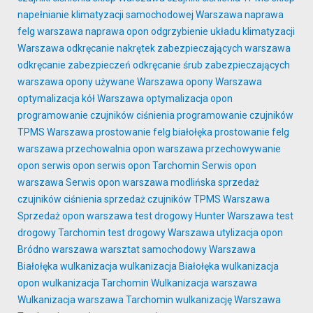
napełnianie klimatyzacji samochodowej Warszawa
naprawa
felg warszawa
naprawa opon
odgrzybienie układu klimatyzacji
Warszawa
odkręcanie nakrętek zabezpieczających warszawa
odkręcanie zabezpieczeń
odkręcanie śrub zabezpieczających
warszawa
opony używane Warszawa
opony Warszawa
optymalizacja kół Warszawa
optymalizacja opon
programowanie czujników ciśnienia
programowanie czujników
TPMS Warszawa
prostowanie felg białołęka
prostowanie felg
warszawa
przechowalnia opon warszawa
przechowywanie
opon
serwis opon
serwis opon Tarchomin
Serwis opon
warszawa
Serwis opon warszawa modlińska
sprzedaż
czujników ciśnienia
sprzedaż czujników TPMS Warszawa
Sprzedaż opon warszawa
test drogowy Hunter Warszawa
test
drogowy Tarchomin
test drogowy Warszawa
utylizacja opon
Bródno
warszawa
warsztat samochodowy Warszawa
Białołęka
wulkanizacja
wulkanizacja Białołęka
wulkanizacja
opon
wulkanizacja Tarchomin
Wulkanizacja warszawa
Wulkanizacja warszawa Tarchomin
wulkanizację Warszawa